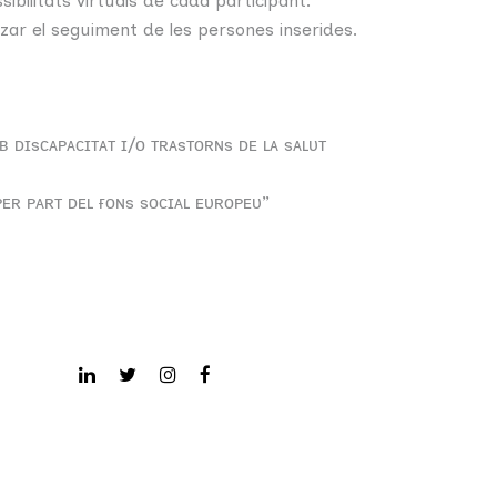
ilitats virtuals de cada participant.
tzar el seguiment de les persones inserides.
ᴍʙ ᴅɪsᴄᴀᴘᴀᴄɪᴛᴀᴛ ɪ/ᴏ ᴛʀᴀsᴛᴏʀɴs ᴅᴇ ʟᴀ sᴀʟᴜᴛ
ᴘᴇʀ ᴘᴀʀᴛ ᴅᴇʟ ғᴏɴs sᴏᴄɪᴀʟ ᴇᴜʀᴏᴘᴇᴜ”