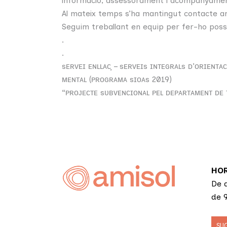
informació, assessorament i acompanyament 
Al mateix temps s’ha mantingut contacte amb
Seguim treballant en equip per fer-ho possi
.
.
sᴇʀᴠᴇɪ ᴇɴʟʟᴀᴄ̧ – sᴇʀᴠᴇɪs ɪɴᴛᴇɢʀᴀʟs ᴅ’ᴏʀɪᴇɴᴛᴀ
ᴍᴇɴᴛᴀʟ (ᴘʀᴏɢʀᴀᴍᴀ sɪᴏᴀs 2019)
“ᴘʀᴏᴊᴇᴄᴛᴇ sᴜʙᴠᴇɴᴄɪᴏɴᴀʟ ᴘᴇʟ ᴅᴇᴘᴀʀᴛᴀᴍᴇɴᴛ ᴅᴇ ᴛʀ
HOR
De d
de 9
SU