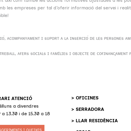
així com també les accions formatives ajustades a les possib
 les empreses per tal d’oferir informació del servei i reali
ble!
ᴄɪᴏ́, ᴀᴄᴏᴍᴘᴀɴʏᴀᴍᴇɴᴛ ɪ sᴜᴘᴏʀᴛ ᴀ ʟᴀ ɪɴsᴇʀᴄɪᴏ́ ᴅᴇ ʟᴇs ᴘᴇʀsᴏɴᴇs ᴀ
ᴇʙᴀʟʟ, ᴀғᴇʀs sᴏᴄɪᴀʟs ɪ ғᴀᴍɪ́ʟɪᴇs ɪ ᴏʙᴊᴇᴄᴛᴇ ᴅᴇ ᴄᴏғɪɴᴀɴᴄ̧ᴀᴍᴇɴᴛ 
> OFICINES
ARI ATENCIÓ
illuns a divendres
> SERRADORA
 a 13.30 i de 15.30 a 18
> LLAR RESIDÈNCIA
GGERIMENTS I QUEIXES