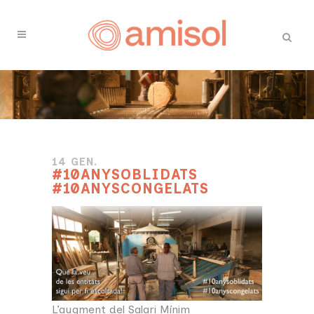
14 GEN.
#10ANYSOBLIDATS
#10ANYSCONGELATS
L’augment del Salari Mínim