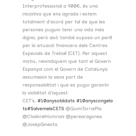
Interprofessional a 900€, és una
iniciativa que ens agrada i estem
totalment d’acord per tal de que les
persones puguin tenir una vida més
digna, però això també suposa un perill
per la situació financera dels Centres
Especials de Treball (CET). Per aquest
motiu, reivindiquem que tant el Govern
Espanyol com el Govern de Catalunya
assumeixin la seva part de
responsabilitat i que es pugui garantir
la viabilitat d’aquest
CET’s.
#
10anysoblidats
#
10anyscongela
ts
#
SalvemelsCETS
@QuimTorraiPla
@ChakirelHomrani @perearagones
@JosepGinesta