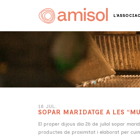
L’ASSOCIA
18 JUL.
SOPAR MARIDATGE A LES “M
El proper dijous dia 26 de juliol sopar mar
productes de proximitat i elaborat per cuine