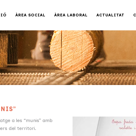
CIÓ
ÀREA SOCIAL
ÀREA LABORAL
ACTUALITAT
UNIS”
idatge a les “munis” amb
rs del territori.