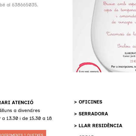
 bé al 638665035.
> OFICINES
ARI ATENCIÓ
illuns a divendres
> SERRADORA
 a 13.30 i de 15.30 a 18
> LLAR RESIDÈNCIA
GGERIMENTS I QUEIXES