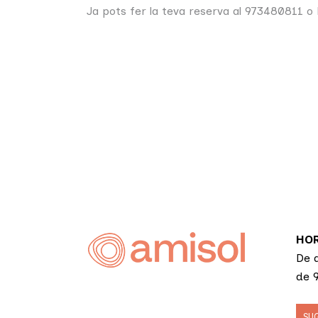
Ja pots fer la teva reserva al 973480811 o
HOR
De d
de 9
SU