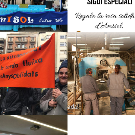
AMISOL
AMISOL PRESENTE
#10añosolvidados
EN LA PROTESTA
#10añoscongelado
MULTITUDINARIA
s
DEL COLECTIVO DE
PERSONAS CON
DISCAPACIDAD EN
LLEIDA