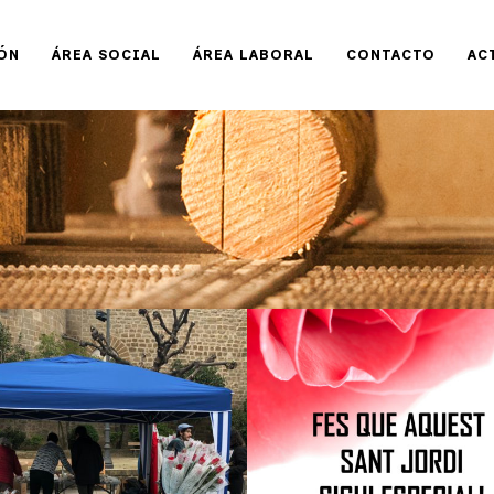
ÓN
ÁREA SOCIAL
ÁREA LABORAL
CONTACTO
AC
AGRADECIMIENTO
ESTE SANT JORDI
SANT JORDI
REGALA LA ROSA
SOLIDARIA DE