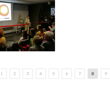
AMISOL INAUGURA
LA EXPOSICIÓN
“DULCES
MOMENTOS”
1
2
3
4
5
6
7
8
9