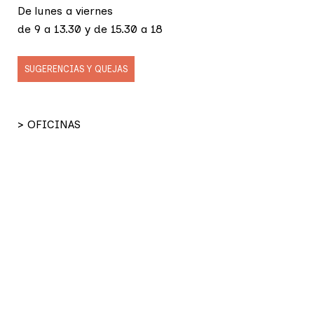
De lunes a viernes
de 9 a 13.30 y de 15.30 a 18
SUGERENCIAS Y QUEJAS
> OFICINAS
> SERRADORA
> HOGAR RESIDENCIA
> CDIAP
> BAR CASAL
> SERVICIO ENLACE