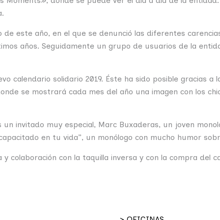
lços Moments», donde se puede ver el día a día de la entida
a.
o de este año, en el que se denunció las diferentes carencias
timos años. Seguidamente un grupo de usuarios de la entida
o calendario solidario 2019. Éste ha sido posible gracias a 
onde se mostrará cada mes del año una imagen con los chico
 un invitado muy especial, Marc Buxaderas, un joven monolog
scapacitado en tu vida”, un monólogo con mucho humor sobre
 colaboración con la taquilla inversa y con la compra del cal
> OFICINAS