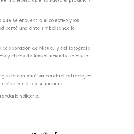
d. Permanecerá abierta hasta el próximo 7
 que se encuentra el colectivo y los
d cortó una cinta simbolizando la
la colaboración de Micuxú y del fotógrafo
s y chicas de Amisol luciendo un cuello
uista con parálisis cerebral tetrapléjica
 cómo ve él la discapacidad.
endario solidario.