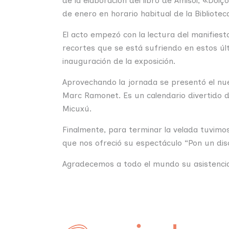
de la elaboración del libro de Amisol, «Do
de enero en horario habitual de la Bibliotec
El acto empezó con la lectura del manifiest
recortes que se está sufriendo en estos úl
inauguración de la exposición.
Aprovechando la jornada se presentó el nuev
Marc Ramonet. Es un calendario divertido d
Micuxú.
Finalmente, para terminar la velada tuvimos
que nos ofreció su espectáculo “Pon un di
Agradecemos a todo el mundo su asistencia y