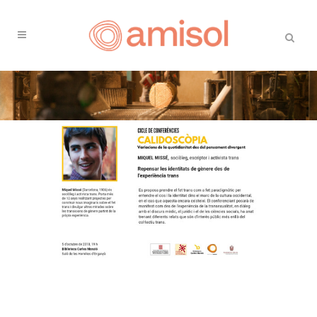
Segona conferència
dins el marc del cicle
de conferències
CALIDOSCÒPIA