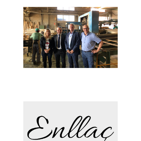
CAIXABANK SIGNA UN
CONVENI DE
COL·LABORACIÓ AMB
AMISOL
Aquest mes de
setembre s’inicia el