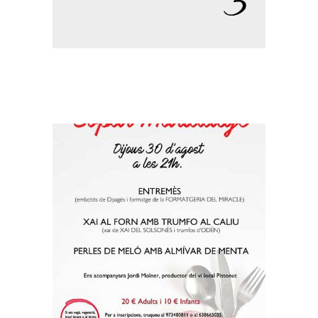
nou servei Enllaç
Sopar Maridatge al
Bar El Casal