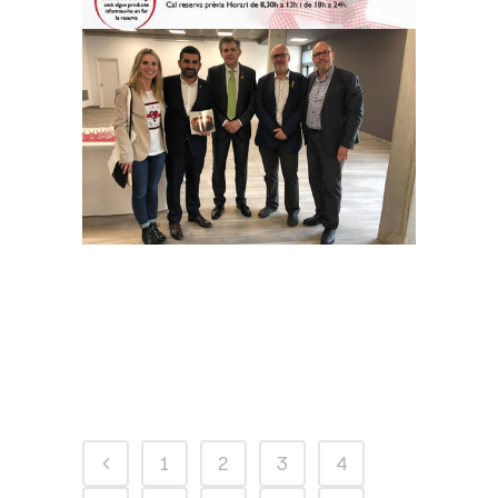
Coneixem el
Conseller del
Departament de
Treball, Afers Socials
i Famílies, Chakir el
Homrani
1
2
3
4